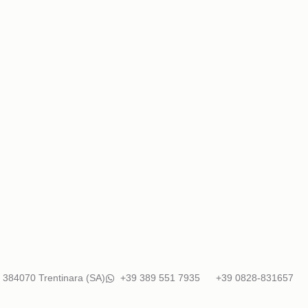
 3
84070 Trentinara (SA)
+39 389 551 7935
+39 0828-831657