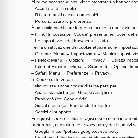
Al primo accesso al sito, viene mostrato un banner che
– Accettare tutti i cookie
– Rifiutare tutti i cookie non tecnici
– Personalizzare le preferenze
È possibile modificare le proprie scelte in qualsiasi m
– Il link “Impostazioni Cookie” presente nel footer del s
– Le impostazioni del browser utilizzato
Per la disattivazione dei cookie attraverso le impostazio
– Chrome: Menu → Impostazioni → Mostra impostazion
– Firefox: Menu → Opzioni → Privacy → Utilizza impos
– Internet Explorer: Menu → Strumenti → Opzioni Int
– Safari: Menu → Preferenze → Privacy
5. Cookie di terze parti
Il sito utilizza anche cookie di terze parti per:
– Analisi statistiche (es. Google Analytics)
– Pubblicità (es. Google Ads)
– Social media (es. Facebook, LinkedIn)
– Servizi di supporto
Per questi cookie, il titolare agisce solo come intermed
preferenze, consultare le privacy policy dei rispettivi ser
– Google: https://policies.google.com/privacy
– Facebook: https://www.facebook.com/privacy/policy