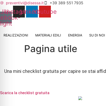
Vai
preventivi@disessa.it
+39 389 551 7935
al
Jki-
Instagram
Linkedin
Youtube
contenuto
cebook-
light
REALIZZAZIONI
MATERIALI EDILI
ENERGIA
SU DI NOI
Pagina utile
Una mini checklist gratuita per capire se stai aff
Scarica la checklist gratuita