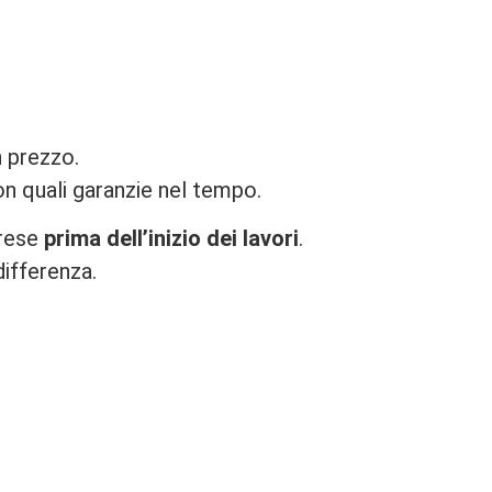
n prezzo.
on quali garanzie nel tempo.
prese
prima dell’inizio dei lavori
.
differenza.
.