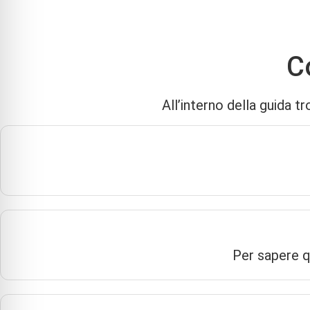
Per e
Ottieni la checklist
C
All’interno della guida 
Per sapere qu