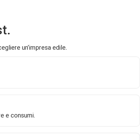
nsumi.
t.
egliere un’impresa edile.
ere e consumi.