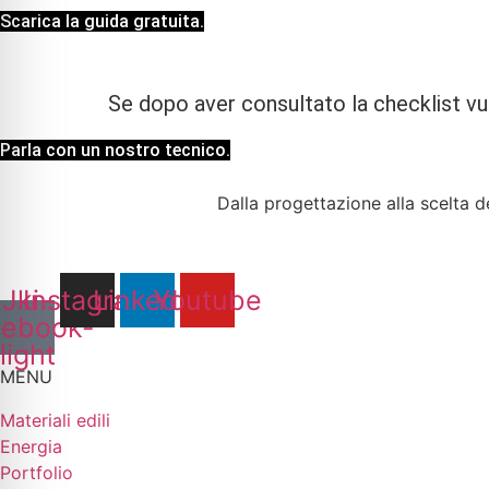
Scarica la guida gratuita.
Se dopo aver consultato la checklist vuo
Parla con un nostro tecnico.
Dalla progettazione alla scelta de
Jki-
Instagram
Linkedin
Youtube
cebook-
light
MENU
Materiali edili
Energia
Portfolio