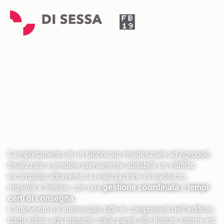
INTERVENTO CHIAVI
IN MANO
AD AGROPOLI
Completamento di un fabbricato residenziale ad Agropoli,
finalizzato a rendere pienamente abitabile un edificio
incompiuto attraverso la realizzazione di involucro,
impianti e finiture, con una
gestione coordinata
e
tempi
certi di consegna
.
L’intervento ha interessato tutte le componenti dell’edificio,
dagli infissi agli impianti, dalle pareti alle finiture interne ed