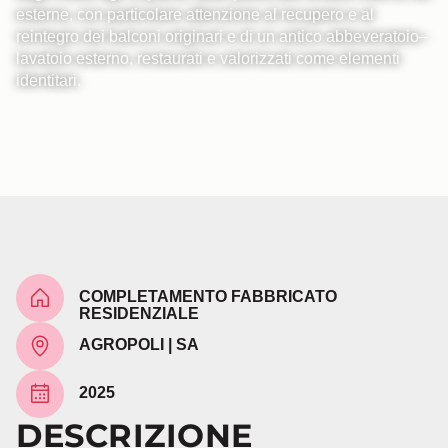
esterne, con particolare attenzione al recupero e al
reintegro dei balconi originari e di un antico abbeveratoio–
lavatoio esterno, restaurati e valorizzati come elementi
identitari.
COMPLETAMENTO FABBRICATO
RESIDENZIALE
AGROPOLI | SA
2025
DESCRIZIONE