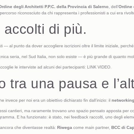
Ordine degli Architetti P.P.C
. della Provincia di Salerno
, dell’
Ordine 
 percorso riconosciuto da chi rappresenta i professionisti a cui era rivolt
accolti di più.
i — al punto da dover accogliere iscrizioni oltre il limite iniziale, perc
nica seria, nel Sud Italia, non solo esiste — è più grande di quanto mo
coglie le interviste ad alcuni dei partecipanti:
LINK VIDEO
.
o tra una pausa e l’alt
nvece per noi era un obiettivo dichiarato fin dall’inizio: il
networkin
 stessi cantieri, ma raramente trovano uno spazio pensato apposta per 
ogramma. E ha funzionato: è stato, nei feedback raccolti, uno degli elem
 ancora che diventasse realtà:
Riwega
come main partner,
BCC di Cap