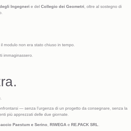
degli Ingegneri
e del
Collegio dei Geometri
, oltre al sostegno di
o.
hé il modulo non era stato chiuso in tempo.
lti immaginassero.
ra.
g
.
confrontarsi — senza l’urgenza di un progetto da consegnare, senza la
enti più apprezzati delle due giornate.
accio Paestum e Serino
,
RIWEGA
e
RE.PACK SRL
.