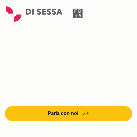
NOVITÀ, PROGETTI,
EVENTI
TARGATI DI
SESSA
News, Informazioni, progetti.
Parla con noi