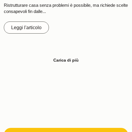
Ristrutturare casa senza problemi è possibile, ma richiede scelte
consapevoli fin dalle...
Leggi l'articolo
Carica di più
SERVE UN
Ti aiutiamo a fare la
scelta giusta.
CONSIGLIO PER
IL TUO
PROGETTO?