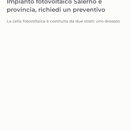
Impianto fotovoltaico Salerno e
provincia, richiedi un preventivo
La cella fotovoltaica è costituita da due strati: uno drogato
negativamente e l’altro positivamente.
Quando i fotoni (la luce) colpiscono il pannello, questo
genera una reazione fisica proprio grazie alle differenze di
cariche.
Questa reazione dà vita ad un campo elettrico in corrente
continua.
Come sappiamo, però, le nostre utenze utilizzano corrente
alternata.
E in questo momento entra in gioco l’inverter, che converte
la corrente continua in corrente alternata, pronta per essere
utilizzata o reimmessa in rete!
CONDIVIDI SUI SOCIAL