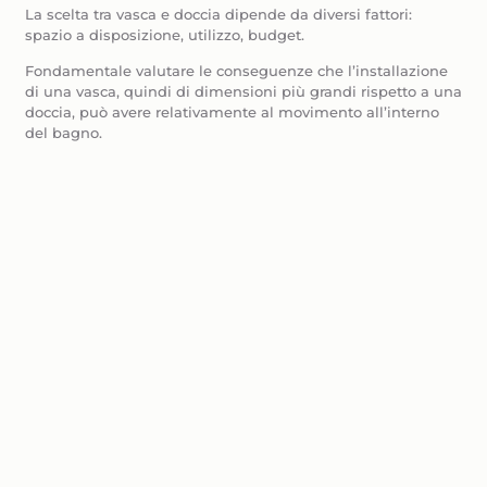
La scelta tra vasca e doccia dipende da diversi fattori:
spazio a disposizione, utilizzo, budget.
Fondamentale valutare le conseguenze che l’installazione
di una vasca, quindi di dimensioni più grandi rispetto a una
doccia, può avere relativamente al movimento all’interno
del bagno.
Aspetto che il pubblico prende sempre più in seria
considerazione è quello dell’estetica, che può essere curata
con la scelta di mobili di tendenza, specchi moderni e luci
capaci di valorizzare l’intero ambiente. Senza dimenticare,
naturalmente, piastrelle e tinteggiatura.
Importante sotto molteplici punti di vista è invece la
necessità di dotare il bagno di vie di fuga che consentono
al vapore acqueo e all’aria viziata di uscire fuori
dall’ambiente. Naturalmente pensiamo ad una finestra,
qualora il bagno ne fosse sprovvisto, ma anche ad una
pittura traspirante. Tutto questo per prevenire formazioni
antigieniche di muffa.